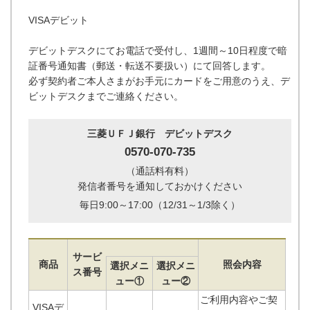
VISAデビット
デビットデスクにてお電話で受付し、1週間～10日程度で暗
証番号通知書（郵送・転送不要扱い）にて回答します。
必ず契約者ご本人さまがお手元にカードをご用意のうえ、デ
ビットデスクまでご連絡ください。
三菱ＵＦＪ銀行 デビットデスク
0570-070-735
（通話料有料）
発信者番号を通知しておかけください
毎日9:00～17:00（12/31～1/3除く）
サービ
商品
照会内容
選択メニ
選択メニ
ス番号
ュー①
ュー②
ご利用内容やご契
VISAデ