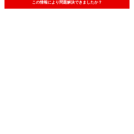
この情報により問題解決できましたか？
解決した
解決したが分かりにくい
解決しなかった
知りたい情報ではなかった