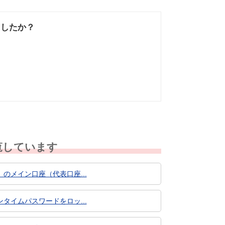
ましたか？
なかった
知りたい情報では
なかった
覧しています
メイン口座（代表口座...
イムパスワードをロッ...