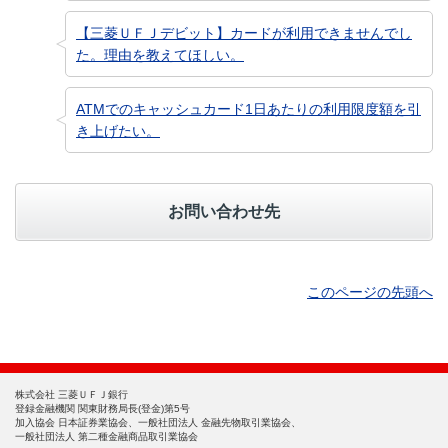
【三菱ＵＦＪデビット】カードが利用できませんでし
た。理由を教えてほしい。
ATMでのキャッシュカード1日あたりの利用限度額を引
き上げたい。
お問い合わせ先
このページの先頭へ
株式会社 三菱ＵＦＪ銀行
登録金融機関 関東財務局長(登金)第5号
加入協会 日本証券業協会、一般社団法人 金融先物取引業協会、
一般社団法人 第二種金融商品取引業協会