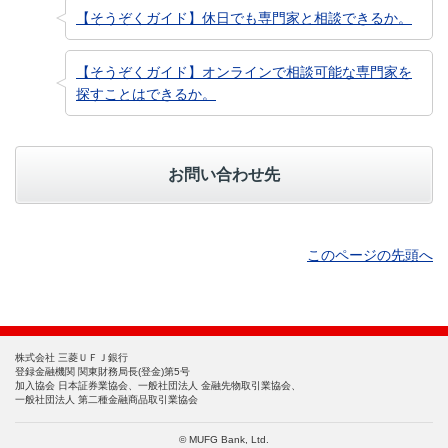
【そうぞくガイド】休日でも専門家と相談できるか。
【そうぞくガイド】オンラインで相談可能な専門家を
探すことはできるか。
お問い合わせ先
このページの先頭へ
株式会社 三菱ＵＦＪ銀行
登録金融機関 関東財務局長(登金)第5号
加入協会 日本証券業協会、一般社団法人 金融先物取引業協会、
一般社団法人 第二種金融商品取引業協会
© MUFG Bank, Ltd.