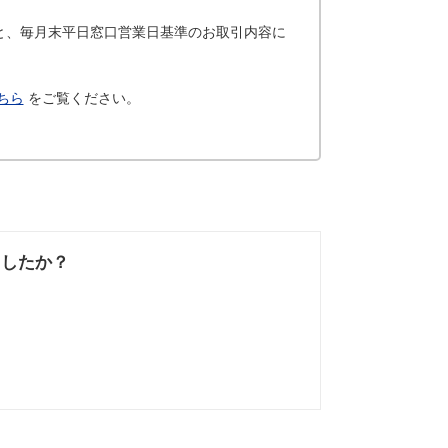
と、毎月末平日窓口営業日基準のお取引内容に
ちら
をご覧ください。
ましたか？
なかった
知りたい情報では
なかった