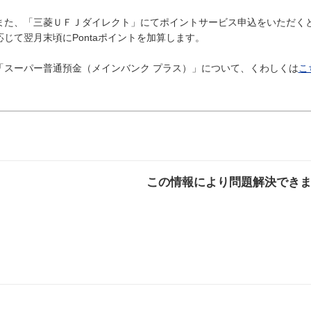
また、「三菱ＵＦＪダイレクト」にてポイントサービス申込をいただく
応じて翌月末頃にPontaポイントを加算します。
「スーパー普通預金（メインバンク プラス）」について、くわしくは
こ
この情報により問題解決でき
解決した
解決したが分かり
解決し
にくい