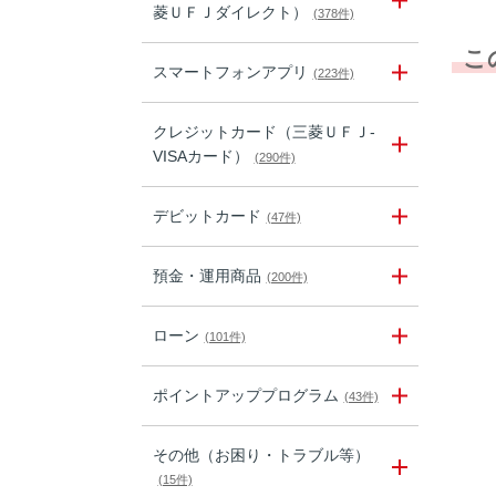
菱ＵＦＪダイレクト）
(378件)
こ
スマートフォンアプリ
(223件)
クレジットカード（三菱ＵＦＪ-
VISAカード）
(290件)
デビットカード
(47件)
預金・運用商品
(200件)
ローン
(101件)
ポイントアッププログラム
(43件)
その他（お困り・トラブル等）
(15件)