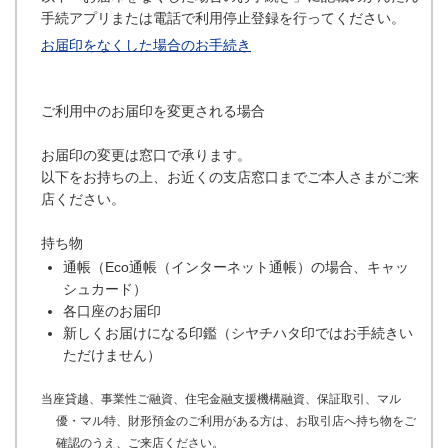
手続アプリまたは電話で利用停止登録を行ってください。
お届印をなくした場合のお手続き
ご利用中のお届印を変更される場合
お届印の変更は窓口で承ります。
以下をお持ちの上、お近くの支店窓口までご本人さまがご来
店ください。
持ち物
通帳（Eco通帳（インターネット通帳）の場合、キャッ
シュカード）
各口座のお届印
新しくお届けになる印鑑（シヤチハタ印ではお手続きい
ただけません）
当座貸越、事業性ご融資、住宅金融支援機構融資、保証取引、マル
優・マル特、財形預金のご利用がある方は、お取引店へ持ち物をご
確認のうえ、ご来店ください。