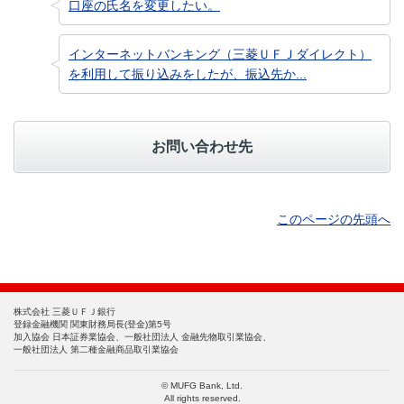
口座の氏名を変更したい。
インターネットバンキング（三菱ＵＦＪダイレクト）
を利用して振り込みをしたが、振込先か...
お問い合わせ先
このページの先頭へ
株式会社 三菱ＵＦＪ銀行
登録金融機関 関東財務局長(登金)第5号
加入協会 日本証券業協会、一般社団法人 金融先物取引業協会、
一般社団法人 第二種金融商品取引業協会
© MUFG Bank, Ltd.
All rights reserved.