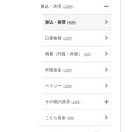
振込・決済
(118件)
振込・振替
(45件)
口座振替
(25件)
両替（円貨・外貨）
(3件)
外国送金
(13件)
ペイジー
(10件)
その他の決済
(14件)
ことら送金
(8件)