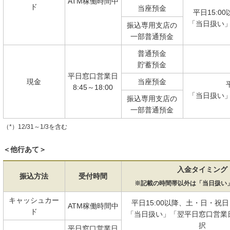
ATM稼働時間中
ド
当座預金
平日15:0
「当日扱い
振込専用支店の
一部普通預金
普通預金
貯蓄預金
平日窓口営業日
現金
当座預金
8:45～18:00
「当日扱い
振込専用支店の
一部普通預金
（*）12/31～1/3を含む
＜他行あて＞
入金タイミング
振込方法
受付時間
※記載の時間帯以外は「当日扱い
キャッシュカー
平日15:00以降、土・日・祝日
ATM稼働時間中
ド
「当日扱い」「翌平日窓口営業
択
平日窓口営業日