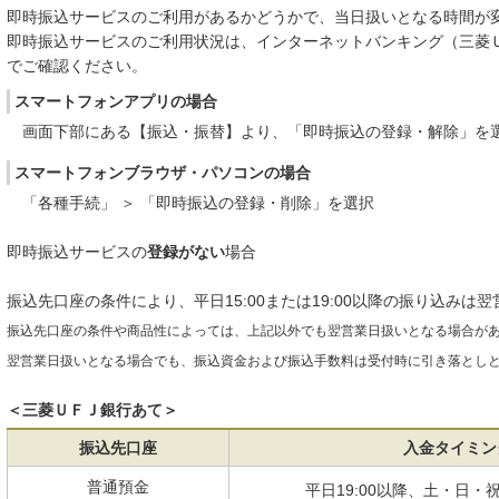
即時振込サービスのご利用があるかどうかで、当日扱いとなる時間が
即時振込サービスのご利用状況は、インターネットバンキング（三菱
でご確認ください。
スマートフォンアプリの場合
画面下部にある【振込・振替】より、「即時振込の登録・解除」を
スマートフォンブラウザ・パソコンの場合
「各種手続」 ＞ 「即時振込の登録・削除」を選択
即時振込サービスの
登録がない
場合
振込先口座の条件により、平日15:00または19:00以降の振り込みは
振込先口座の条件や商品性によっては、上記以外でも翌営業日扱いとなる場合が
翌営業日扱いとなる場合でも、振込資金および振込手数料は受付時に引き落とし
＜三菱ＵＦＪ銀行あて＞
振込先口座
入金タイミン
普通預金
平日19:00以降、土・日・