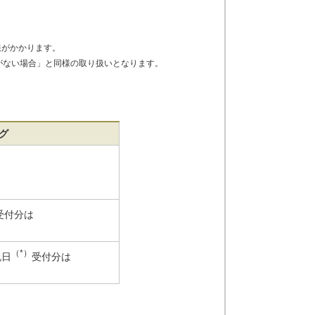
。
限がかかります。
がない場合」と同様の取り扱いとなります。
グ
受付分は
（*）
祝日
受付分は