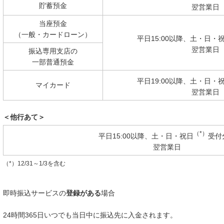
貯蓄預金
翌営業日
当座預金
（一般・カードローン）
平日15:00以降、土・日・
翌営業日
振込専用支店の
一部普通預金
平日19:00以降、土・日・
マイカード
翌営業日
＜他行あて＞
（*）
平日15:00以降、土・日・祝日
受付
翌営業日
（*）12/31～1/3を含む
即時振込サービスの
登録がある
場合
24時間365日いつでも当日中に振込先に入金されます。