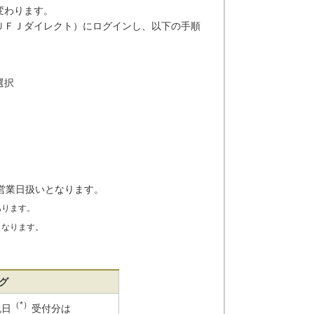
変わります。
ＵＦＪダイレクト）にログインし、以下の手順
選択
翌営業日扱いとなります。
あります。
となります。
グ
（*）
祝日
受付分は