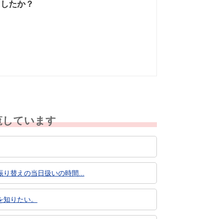
ましたか？
なかった
知りたい情報では
なかった
覧しています
替えの当日扱いの時間...
を知りたい。