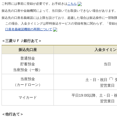
ご利用には事前に登録が必要です。お手続きは
こちら
振込先の口座や金融機関によって、当日扱いでお取扱いできない場合があります
振込先の口座名義確認には上限を設けており、超越した場合は振込操作に一部制
この場合、入金タイミングは即時振込サービスの登録有無に関わらず、「登録
口座名義確認機能の再開について
＜三菱ＵＦＪ銀行あて＞
振込先口座
入金タイミン
普通預金
貯蓄預金
当日
当座預金（一般）
（*）
当座預金
土・日・祝日
（カードローン）
翌営業日
平日19:00以降、土・日・
マイカード
翌営業日
＜他行あて＞