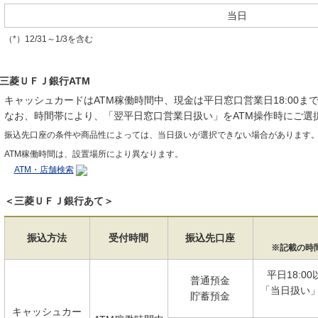
当日
（*）12/31～1/3を含む
三菱ＵＦＪ銀行ATM
キャッシュカードはATM稼働時間中、現金は平日窓口営業日18:00ま
なお、時間帯により、「翌平日窓口営業日扱い」をATM操作時にご選
振込先口座の条件や商品性によっては、当日扱いが選択できない場合があります
ATM稼働時間は、設置場所により異なります。
ATM・店舗検索
＜三菱ＵＦＪ銀行あて＞
振込方法
受付時間
振込先口座
※記載の時
平日18:0
普通預金
「当日扱い
貯蓄預金
キャッシュカー