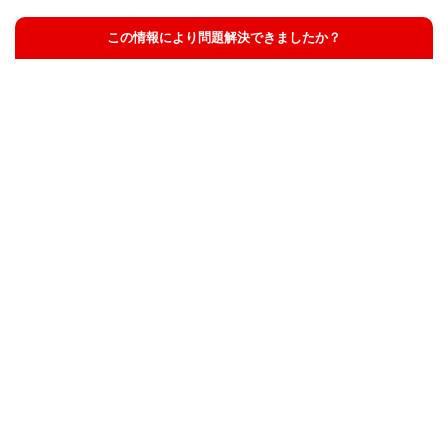
この情報により問題解決できましたか？
解決した
解決したが分かりにくい
解決しなかった
知りたい情報ではなかった