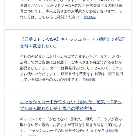
連絡ください。 三菱ＵＦＪ-VISAデスク 家族会員さまの暗証番
号についても、本人会員さまのお手続きが必要となります。 く
わしくは、こちら をご確認ください。
詳細表示
【三菱ＵＦＪ-VISA】キャッシュカード（機能）の暗証
番号を変更したい。
当行のATMまたはお取引店窓口でご変更いただけます。 お取引
店窓口でのご変更にはお届印・ご本人さまを確認できる書類が
必要となります。 カードは再発行とはなりませんので、そのま
まお使いいただけます。 暗証番号を変更をする際は、現在使用
している暗証番号の入力が必要です。
詳細表示
キャッシュカードが使えない（割れた、磁気・ICチッ
プが読み取れない等）場合の手続方法...
キャッシュカードが使えない（割れた、磁気・ICチップが読み
取れない等）場合、お客さまが可能な手続き方法をご案内しま
す。 キャッシュカードの暗証番号は分かりますか？
詳細表示