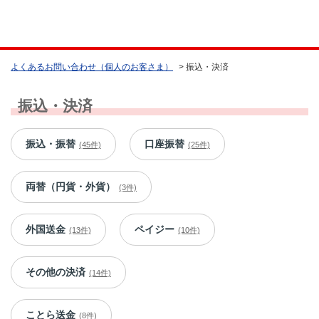
よくあるお問い合わせ（個人のお客さま）
>
振込・決済
振込・決済
振込・振替
口座振替
(45件)
(25件)
両替（円貨・外貨）
(3件)
外国送金
ペイジー
(13件)
(10件)
その他の決済
(14件)
ことら送金
(8件)