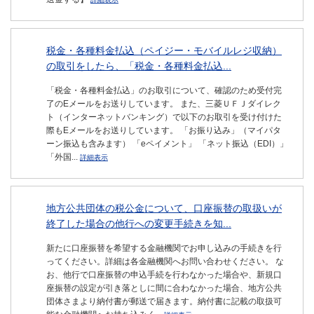
税金・各種料金払込（ペイジー・モバイルレジ収納）
の取引をしたら、「税金・各種料金払込...
「税金・各種料金払込」のお取引について、確認のため受付完
了のEメールをお送りしています。 また、三菱ＵＦＪダイレク
ト（インターネットバンキング）で以下のお取引を受け付けた
際もEメールをお送りしています。 「お振り込み」（マイパタ
ーン振込も含みます） 「eペイメント」 「ネット振込（EDI）」
「外国...
詳細表示
地方公共団体の税公金について、口座振替の取扱いが
終了した場合の他行への変更手続きを知...
新たに口座振替を希望する金融機関でお申し込みの手続きを行
ってください。詳細は各金融機関へお問い合わせください。 な
お、他行で口座振替の申込手続を行わなかった場合や、新規口
座振替の設定が引き落としに間に合わなかった場合、地方公共
団体さまより納付書が郵送で届きます。納付書に記載の取扱可