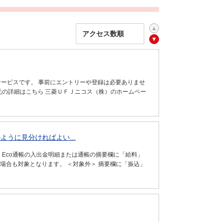
ービスです。 事前にエントリーや登録は必要ありませ
還元の詳細はこちら 三菱ＵＦＪニコス（株）のホームペー
うに見分ければよい...
 Eco通帳の入出金明細または通帳の摘要欄に「給料」
場合も対象となります。 ＜対象外＞ 摘要欄に「振込」