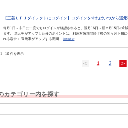
【三菱ＵＦＪダイレクトにログイン】ログインをすればいつから還元
毎月1日～末日に一度でもログインが確認されると、翌月16日～翌々月15日の
ます。 還元率がアップした分のポイントは、利用対象期間終了後の翌々月下旬に
れる場合＞ 還元率がアップする期間 ...
詳細表示
1 - 10 件を表示
≪
1
2
≫
のカテゴリー内を探す