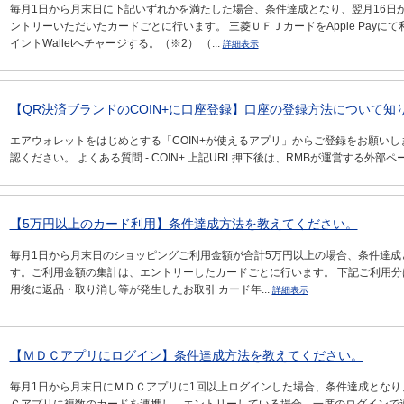
毎月1日から月末日に下記いずれかを満たした場合、条件達成となり、翌月16日
ントリーいただいたカードごとに行います。 三菱ＵＦＪカードをApple Payに
イントWalletへチャージする。（※2） （...
詳細表示
【QR決済ブランドのCOIN+に口座登録】口座の登録方法について知
エアウォレットをはじめとする「COIN+が使えるアプリ」からご登録をお願いしま
認ください。 よくある質問 - COIN+ 上記URL押下後は、RMBが運営する外部
【5万円以上のカード利用】条件達成方法を教えてください。
毎月1日から月末日のショッピングご利用金額が合計5万円以上の場合、条件達成
す。ご利用金額の集計は、エントリーしたカードごとに行います。 下記ご利用分
用後に返品・取り消し等が発生したお取引 カード年...
詳細表示
【ＭＤＣアプリにログイン】条件達成方法を教えてください。
毎月1日から月末日にＭＤＣアプリに1回以上ログインした場合、条件達成となり