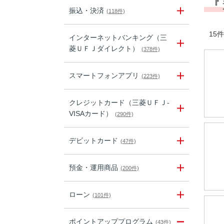
『
振込・決済
(118件)
15件
インターネットバンキング（三
菱ＵＦＪダイレクト）
(378件)
スマートフォンアプリ
(223件)
クレジットカード（三菱ＵＦＪ-
VISAカード）
(290件)
デビットカード
(47件)
預金・運用商品
(200件)
ローン
(101件)
ポイントアッププログラム
(43件)