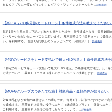
Ｃアプリに複数のカードを連携し、エントリーしている場合、一度のログインで
ＭＤＣアプリに一度ログインし、ログアウト/アンインストールした...
詳細表示
【楽Ｐａｙ/リボ/分割/カードローン】条件達成方法を教えてください
毎月1日から月末日に下記いずれかを満たした場合、条件達成となり、翌月16日
ントリーいただいたカードごとに行います。 月末日時点で「楽Ｐａｙ」に登録さ
い」を利用する。 合計1万円以上のショッピングで「分割払い（...
詳細表示
【特定のサービスをカード支払いで最大+5.0％還元】条件達成方法
「特定のサービスをカード支払いで最大+5.0％還元」の条件達成方法は、以下を
方法について 三菱ＵＦＪニコス（株）のホームページに移動します。
詳細表示
【MUFGグループのつみたて投資】対象商品・金額条件が知りたい。
対象商品および金額の条件は以下の通りです。 毎月1日～末日にいずれかのご利
を達成する。 三菱ＵＦＪ銀行の投信つみたて（継続購入プラン）、外貨つみたて
ご利用する。 三菱ＵＦＪ銀行の投信つみたてについて、...
詳細表示