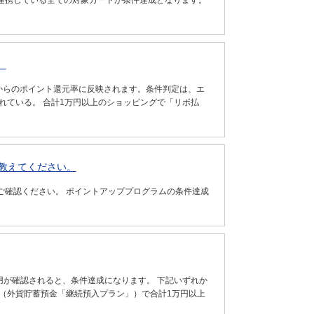
連携している全ての対象カードが条件達成となります。
。
からのポイント還元率に反映されます。条件判定は、エ
れている。 合計1万円以上のショッピングで「リボ払
を教えてください。
ご確認ください。 ポイントアッププログラムの条件達成
用が確認されると、条件達成になります。 下記いずれか
（外貨貯蓄預金「継続預入プラン」）で合計1万円以上