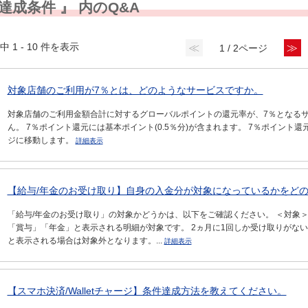
 達成条件 』 内のQ&A
中 1 - 10 件を表示
≪
≫
1 / 2ページ
対象店舗のご利用が7％とは、どのようなサービスですか。
対象店舗のご利用金額合計に対するグローバルポイントの還元率が、7％となるサ
ん。 7％ポイント還元には基本ポイント(0.5％分)が含まれます。 7％ポイント
ジに移動します。
詳細表示
【給与/年金のお受け取り】自身の入金分が対象になっているかをどのよ
「給与/年金のお受け取り」の対象かどうかは、以下をご確認ください。 ＜対象＞
「賞与」「年金」と表示される明細が対象です。 2ヵ月に1回しか受け取りがない
と表示される場合は対象外となります。...
詳細表示
【スマホ決済/Walletチャージ】条件達成方法を教えてください。