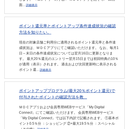
面...
詳細表示
ポイント還元率とポイントアップ条件達成状況の確認
方法を知りたい。
現在の対象店舗ご利用分に適用されるポイント還元率と条件達
成状況は、ＭＤＣアプリにてご確認いただけます。 なお、毎月1
日～末日の条件達成状況については翌月16日に更新となりま
す。 最大20％還元のエントリー翌月15日までは初回特典の10％
が適用（表示）されます。 過去および次回更新時に表示される
ポイント還...
詳細表示
ポイントアッププログラム(最大20％ポイント還元)で
付与されたポイントの確認方法を教...
ＭＤＣアプリおよび会員専用WEBサービス「My Digital
Connect」にてご確認いただけます。 会員専用WEBサービス
「My Digital Connect」では以下内訳で記載されます。 ①基本ポ
イント0.5％分 ：ショッピング ②+最大19.5％分 ：スペシャル