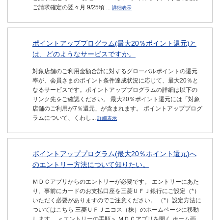
ご請求確定の翌々月 9/25頃 ...
詳細表示
ポイントアッププログラム(最大20％ポイント還元)と
は、どのようなサービスですか。
対象店舗のご利用金額合計に対するグローバルポイントの還元
率が、会員さまのポイント条件達成状況に応じて、最大20％と
なるサービスです。ポイントアッププログラムの詳細は以下の
リンク先をご確認ください。 最大20％ポイント還元には「対象
店舗のご利用が7％還元」が含まれます。 ポイントアッププログ
ラムについて、くわし...
詳細表示
ポイントアッププログラム(最大20％ポイント還元)へ
のエントリー方法について知りたい。
ＭＤＣアプリからのエントリーが必要です。 エントリーにあた
り、事前にカードのお支払口座を三菱ＵＦＪ銀行にご設定（*）
いただく必要がありますのでご注意ください。 （*）設定方法に
ついてはこちら 三菱ＵＦＪニコス（株）のホームページに移動
します。 ＜エントリーの手順＞ ＭＤＣアプリを開く ホーム画