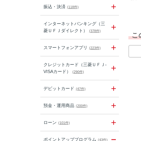
振込・決済
(118件)
インターネットバンキング（三
菱ＵＦＪダイレクト）
(378件)
こ
スマートフォンアプリ
(223件)
クレジットカード（三菱ＵＦＪ-
VISAカード）
(290件)
デビットカード
(47件)
預金・運用商品
(200件)
ローン
(101件)
ポイントアッププログラム
(43件)