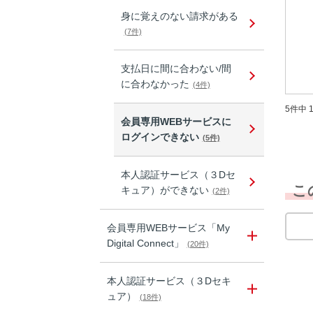
身に覚えのない請求がある
(7件)
支払日に間に合わない/間
に合わなかった
(4件)
5件中 1
会員専用WEBサービスに
ログインできない
(5件)
本人認証サービス（３Dセ
こ
キュア）ができない
(2件)
会員専用WEBサービス「My
Digital Connect」
(20件)
本人認証サービス（３Dセキ
ュア）
(18件)