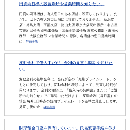
円貨両替機の設置場所や営業時間を知りたい。
円貨の両替機は、有人窓口のある店舗に設置しております。 た
だし、以下の有人窓口店舗には設置しておりません。 新潟支
店・徳島支店・宇部支店・徳山支店 帝京大病院出張所・名古屋
市役所出張所 高輪出張所・箕面萱野出張所 東京公務部・東海公
務部・大阪公務部 ＜営業時間＞ 原則、各店舗の窓口営業時間
に...
詳細表示
変動金利で借入中だが、金利の見直し時期を知りた
い。
変動金利の基準金利は、当行所定の「短期プライムレート」を
もとに決定しており、変動金利の種類によって、見直し時期が
異なります。 金利の種類は、「借入時の契約書」または「ご返
済のお知らせ」でご確認いただけます。 変動金利（毎月型）の
場合 毎月1日時点の短期プライムレートを基準に見直しします。
見直し後の金...
詳細表示
財形預金口座を保有しています。氏名変更手続を教え