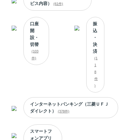
ビス内容）
(61件)
口座
振
開
込
設・
・
切替
決
済
(103
件)
(1
1
8
件
)
インターネットバンキング（三菱ＵＦＪ
ダイレクト）
(378件)
スマートフ
ォンアプリ