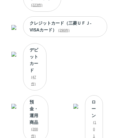
(223件)
クレジットカード（三菱ＵＦＪ-
VISAカード）
(290件)
デビ
ット
カー
ド
(47
件)
預
ロ
金・
ー
運用
ン
商品
(1
(200
0
件)
1