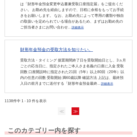
は「財形年金預金変更申込書兼受取口座指定届」をご提出くだ
さい。 お勤め先を経由しますので、日程に余裕をもってお手続
きをお願いします。 なお、お勤め先によって専用の書類や独自
の取扱いを定められている場合があるため、まずはお勤め先の
ご担当者さまにお問い合わせ...
詳細表示
財形年金預金の受取方法を知りたい。
受取方法・タイミング 据置期間終了日を受取開始日とし、3ヵ月
ごとの応当日に、指定されたご本人さま名義の口座に入金 受取
回数 口座開設時に指定された21回（5年）以上80回（20年）以
内の任意の回数 受取開始 満60歳以降 確認方法 上記は、最終預
入日の前月までに送付する「財形年金預金最終...
詳細表示
1138件中 1 - 10 件を表示
≪
≫
このカテゴリー内を探す