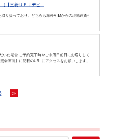
【三菱ＵＦＪデビ...
」を取り扱っており、どちらも海外ATMからの現地通貨引
だいた場合 ご予約完了時やご来店日前日にお送りして
容照会画面】に記載のURLにアクセスをお願いします。
5
≫