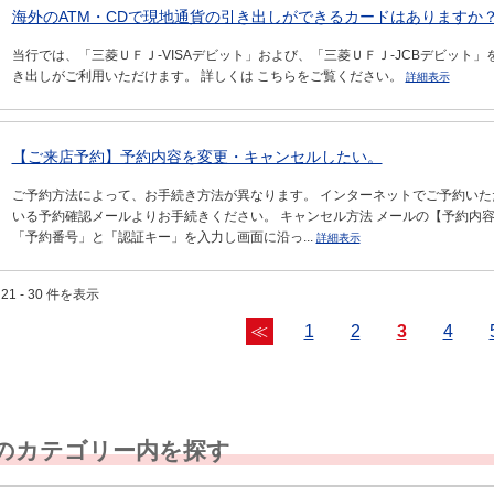
海外のATM・CDで現地通貨の引き出しができるカードはありますか？（
当行では、「三菱ＵＦＪ-VISAデビット」および、「三菱ＵＦＪ-JCBデビット
き出しがご利用いただけます。 詳しくは こちらをご覧ください。
詳細表示
【ご来店予約】予約内容を変更・キャンセルしたい。
ご予約方法によって、お手続き方法が異なります。 インターネットでご予約いた
いる予約確認メールよりお手続きください。 キャンセル方法 メールの【予約内
「予約番号」と「認証キー」を入力し画面に沿っ...
詳細表示
21 - 30 件を表示
≪
1
2
3
4
のカテゴリー内を探す