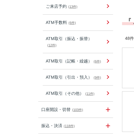
ご来店予約
(13件)
『
ATM手数料
(6件)
48件
ATM取引（振込・振替）
(12件)
ATM取引（記帳・繰越）
(6件)
ATM取引（引出・預入）
(9件)
ATM取引（その他）
(11件)
口座開設・切替
(103件)
振込・決済
(118件)