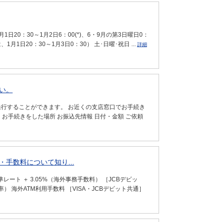
日20：30～1月2日6：00(*)、6・9月の第3日曜日0：
月1日20：30～1月3日0：30） 土･日曜･祝日 ...
詳細
い。
発行することができます。 お近くの支店窓口でお手続き
お手続きをした場所 お振込先情報 日付・金額 ご依頼
手数料について知り...
レート ＋ 3.05%（海外事務手数料） ［JCBデビッ
率） 海外ATM利用手数料 ［VISA・JCBデビット共通］