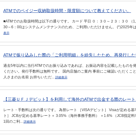
ATMでのペイジー収納取扱時間・限度額について教えてください。
■ATMでのお取扱時間は以下の通りです。 カード 平日 ０：３０～２３：３０ （1月1
30～6：00はシステムメンテナンスのため、ご利用いただけません。 (*)2025年は、1
表示
ATMで振り込みした際の「ご利用明細」を紛失したため、再発行した
過去5年以内に当行ATMでのお振り込みであれば、お振込内容を記載したものを
ください。発行手数料は無料です。 国内店舗のご案内 事前にご確認いただくこと 
人さまのお名前 お持ちいただ...
詳細表示
【三菱ＵＦＪデビット】を利用して海外のATMで出金する際のレート・
レート・手数料は次の通りです。 為替レート ［VISAデビット］ Visaが定める基準
ト］ JCBが定める基準レート＋ 3.05%（海外事務手数料） ＋1.6% （JCB指定料
1回のご利...
詳細表示