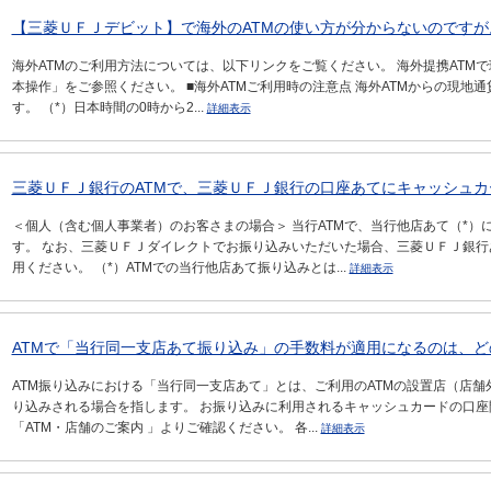
【三菱ＵＦＪデビット】で海外のATMの使い方が分からないのですが
海外ATMのご利用方法については、以下リンクをご覧ください。 海外提携ATMで
本操作」をご参照ください。 ■海外ATMご利用時の注意点 海外ATMからの現地
す。 （*）日本時間の0時から2...
詳細表示
三菱ＵＦＪ銀行のATMで、三菱ＵＦＪ銀行の口座あてにキャッシュカー
＜個人（含む個人事業者）のお客さまの場合＞ 当行ATMで、当行他店あて（*）に
す。 なお、三菱ＵＦＪダイレクトでお振り込みいただいた場合、三菱ＵＦＪ銀
用ください。 （*）ATMでの当行他店あて振り込みとは...
詳細表示
ATMで「当行同一支店あて振り込み」の手数料が適用になるのは、
ATM振り込みにおける「当行同一支店あて」とは、ご利用のATMの設置店（店舗
り込みされる場合を指します。 お振り込みに利用されるキャッシュカードの口座
「ATM・店舗のご案内 」よりご確認ください。 各...
詳細表示