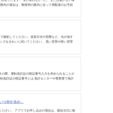
でお送りします。 受け取れなかった、または届かない場
期限内の場合は、郵便局の案内に従って再配達のお手続
所で撮影してください。直射日光や窓際など、光が強す
ンズをきれいに拭いてください。 黒い背景や暗い背景
きの際、運転免許証の暗証番号入力を求められることが
運転免許証の暗証番号とは 免許センターや警察署で免許
いつ分かるか。
ください。 アプリでお申し込みの場合は、最短当日に確