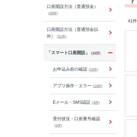
『
口座開設方法（普通預金）
(26件)
41件
口座開設方法（普通預金以
外）
(21件)
「スマート口座開設」
(44件)
お申込み前の確認
(13件)
アプリ操作・エラー
(14件)
Eメール・SMS認証
(3件)
受付状況・口座番号確認
(2件)