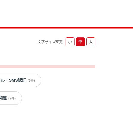
文字サイズ変更
ール・SMS認証
(3件)
関連
(9件)