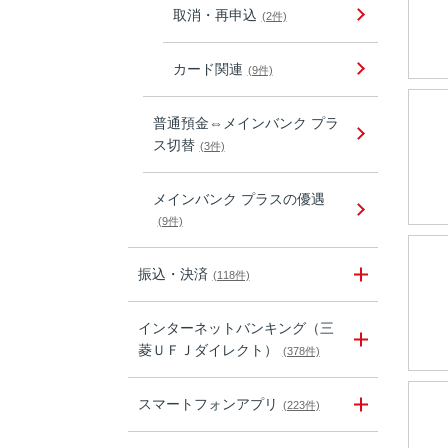
取消・再申込
(2件)
カード関連
(9件)
普通預金⇔メインバンク プラ
ス切替
(3件)
メインバンク プラスの優遇
(9件)
振込・決済
(118件)
インターネットバンキング（三
菱ＵＦＪダイレクト）
(378件)
スマートフォンアプリ
(223件)