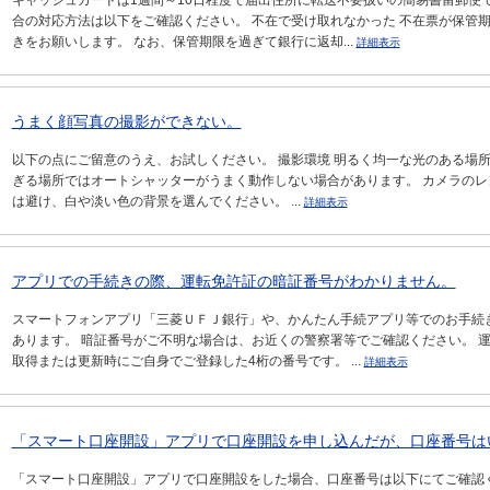
キャッシュカードは1週間～10日程度で届出住所に転送不要扱いの簡易書留郵便
合の対応方法は以下をご確認ください。 不在で受け取れなかった 不在票が保管
きをお願いします。 なお、保管期限を過ぎて銀行に返却...
詳細表示
うまく顔写真の撮影ができない。
以下の点にご留意のうえ、お試しください。 撮影環境 明るく均一な光のある場
ぎる場所ではオートシャッターがうまく動作しない場合があります。 カメラのレ
は避け、白や淡い色の背景を選んでください。 ...
詳細表示
アプリでの手続きの際、運転免許証の暗証番号がわかりません。
スマートフォンアプリ「三菱ＵＦＪ銀行」や、かんたん手続アプリ等でのお手続
あります。 暗証番号がご不明な場合は、お近くの警察署等でご確認ください。 
取得または更新時にご自身でご登録した4桁の番号です。 ...
詳細表示
「スマート口座開設」アプリで口座開設を申し込んだが、口座番号は
「スマート口座開設」アプリで口座開設をした場合、口座番号は以下にてご確認