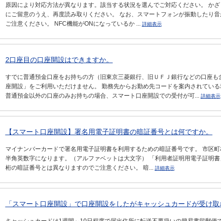
原因により対応方法が異なります。該当する状況を選んでご対応ください。 かざ
にご留意のうえ、再度読み取りください。 なお、スマートフォンが振動したり
ご注意ください。 NFC機能がONになっているか ...
詳細表示
2口座目の口座開設はできますか。
すでに普通預金口座をお持ちの方（旧東京三菱銀行、旧ＵＦＪ銀行などの口座も
座開設」をご利用いただけません。 勤務先からお勤め先コードを案内されている
普通預金以外の口座のみお持ちの場合、スマート口座開設での受付が可...
詳細表示
【スマート口座開設】署名用電子証明書の暗証番号とは何ですか。
マイナンバーカードで署名用電子証明書を利用するための暗証番号です。 市区町
半角英数字になります。（アルファベットは大文字） 「利用者証明用電子証明書
桁の暗証番号とは異なりますのでご注意ください。 暗...
詳細表示
「スマート口座開設」で口座開設をしたがキャッシュカードが受け取