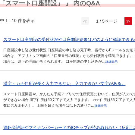
 「スマート口座開設」 』 内のQ&A
中 1 - 10 件を表示
≪
≫
1 / 5ページ
スマート口座開設の受付状況や口座開設結果はどのように確認できる
口座開設申し込み受付状況 口座開設の申し込み完了時、当行からEメールをお送
場合は、アプリトップ画面の「口座番号の確認」から受付状況を確認できます。
場合は、以下の理由が考えられます。 口座開設の申し込みが...
詳細表示
漢字・カナ住所が長く入力できない、入力できない文字がある。
スマート口座開設や、かんたん手続アプリでの住所変更において、住所が入力で
ができない場合 漢字住所は50文字まで入力できます。 カナ住所は35文字まで
数に含みません）。 上限を超える場合は以下の通りご...
詳細表示
運転免許証やマイナンバーカードのICチップが読み取れない（反応