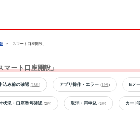
替
>
「スマート口座開設」
スマート口座開設」
申込み前の確認
アプリ操作・エラー
Eメ
(13件)
(14件)
付状況・口座番号確認
取消・再申込
カード
(2件)
(2件)