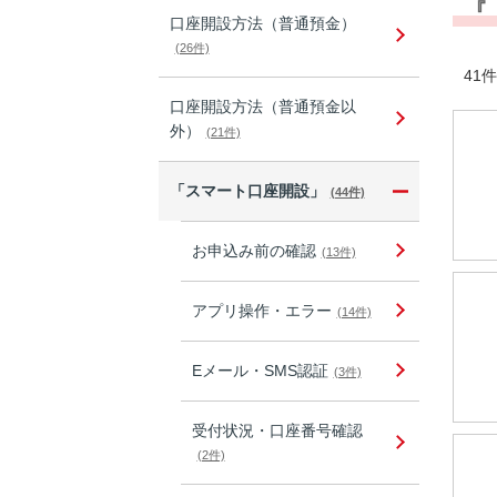
『
口座開設方法（普通預金）
(26件)
41件
口座開設方法（普通預金以
外）
(21件)
「スマート口座開設」
(44件)
お申込み前の確認
(13件)
アプリ操作・エラー
(14件)
Eメール・SMS認証
(3件)
受付状況・口座番号確認
(2件)