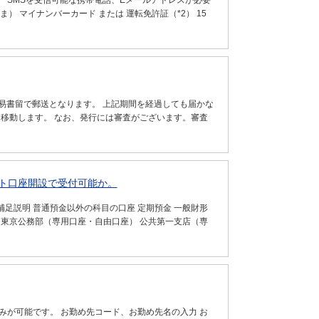
 SMSを受信可能な携帯電話、Eメールアドレスが必要
ま） マイナンバーカード または 運転免許証（*2） 15
易書留で郵送となります。 上記期間を経過しても届かな
に移動します。 なお、発行には審査がございます。審査
ト口座開設で受付可能か。
足説明 普通預金以外の科目の口座 定期預金 一般財形
 東京公務部（専用口座・自由口座） 公共第一支店（専
みが可能です。 お勤め先コード、お勤め先名の入力 お