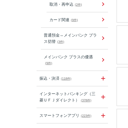
取消・再申込
(2件)
カード関連
(9件)
普通預金⇔メインバンク プラ
ス切替
(3件)
メインバンク プラスの優遇
(9件)
振込・決済
(118件)
インターネットバンキング（三
菱ＵＦＪダイレクト）
(378件)
スマートフォンアプリ
(223件)