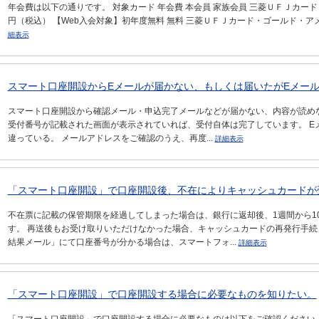
年会費は以下の通りです。 対象カード 年会費 本会員 家族会員 三菱ＵＦＪカード 永
円（税込） 【Web入会対象】初年度無料 無料 三菱ＵＦＪカード・ゴールド・アメ
細表示
スマート口座開設からEメールが届かない、もしくは届いたがEメー
スマート口座開設から確認メール・申込完了メールなどが届かない、内容が読め
受付番号が記載された画面が表示されていれば、受付自体は完了しています。 E
違っている。 メールアドレスをご確認のうえ、再度...
詳細表示
「スマート口座開設」で口座開設後、不在によりキャッシュカードが
不在票に記載の保管期限を経過してしまった場合は、銀行に返却後、1週間から1
す。 再送後もお受け取りいただけなかった場合、キャッシュカードの再発行手続
結果メール」にて口座番号が分かる場合は、スマートフォ...
詳細表示
「スマート口座開設」で口座開設する場合に必要なものを知りたい。