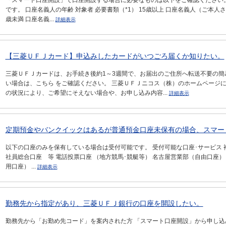
「スマート口座開設」で口座開設する場合に必要なものは以下をご確認ください。
です。 口座名義人の年齢 対象者 必要書類（*1） 15歳以上 口座名義人（ご本人さ
歳未満 口座名義...
詳細表示
【三菱ＵＦＪカード】申込みしたカードがいつごろ届くか知りたい。
三菱ＵＦＪカードは、お手続き後約1～3週間で、お届出のご住所へ転送不要の簡
い場合は、こちら をご確認ください。 三菱ＵＦＪニコス（株）のホームページ
の状況により、ご希望にそえない場合や、お申し込み内容...
詳細表示
定期預金やバンクイックはあるが普通預金口座未保有の場合、スマー
以下の口座のみを保有している場合は受付可能です。 受付可能な口座･サービス 補
社員総合口座 等 電話投票口座 （地方競馬･競艇等） 名古屋営業部（自由口座）
用口座） ...
詳細表示
勤務先から指定があり、三菱ＵＦＪ銀行の口座を開設したい。
勤務先から「お勤め先コード」を案内された方 「スマート口座開設」から申し込