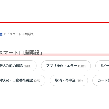
替
>
「スマート口座開設」
スマート口座開設」
申込み前の確認
アプリ操作・エラー
Eメ
(13件)
(14件)
付状況・口座番号確認
取消・再申込
カード
(2件)
(2件)