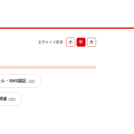
文字サイズ変更
ール・SMS認証
(3件)
関連
(9件)