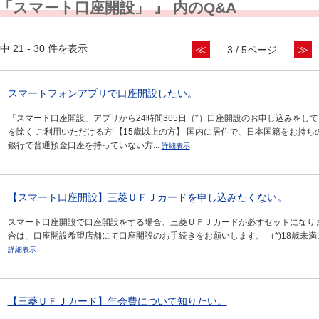
 「スマート口座開設」 』 内のQ&A
中 21 - 30 件を表示
≪
≫
3 / 5ページ
スマートフォンアプリで口座開設したい。
「スマート口座開設」アプリから24時間365日（*）口座開設のお申し込みをしてい
を除く ご利用いただける方 【15歳以上の方】 国内に居住で、日本国籍をお持
銀行で普通預金口座を持っていない方...
詳細表示
【スマート口座開設】三菱ＵＦＪカードを申し込みたくない。
スマート口座開設で口座開設をする場合、三菱ＵＦＪカードが必ずセットになりま
合は、口座開設希望店舗にて口座開設のお手続きをお願いします。 （*)18歳未
詳細表示
【三菱ＵＦＪカード】年会費について知りたい。