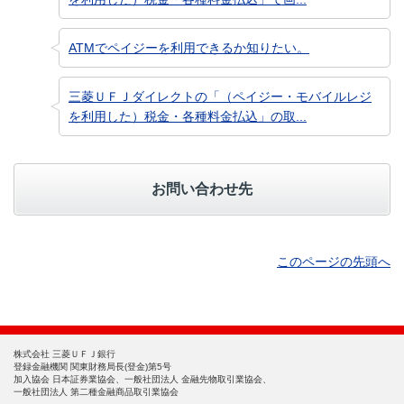
ATMでペイジーを利用できるか知りたい。
三菱ＵＦＪダイレクトの「（ペイジー・モバイルレジ
を利用した）税金・各種料金払込」の取...
お問い合わせ先
このページの先頭へ
株式会社 三菱ＵＦＪ銀行
登録金融機関 関東財務局長(登金)第5号
加入協会 日本証券業協会、一般社団法人 金融先物取引業協会、
一般社団法人 第二種金融商品取引業協会