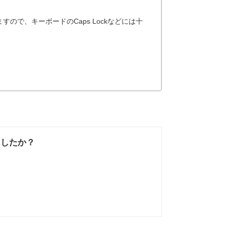
で、キーボードのCaps Lockなどには十
ましたか？
なかった
知りたい情報では
なかった