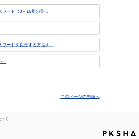
ド（8～16桁の英...
ードを変更する方法を...
い。
このページの先頭へ
たって