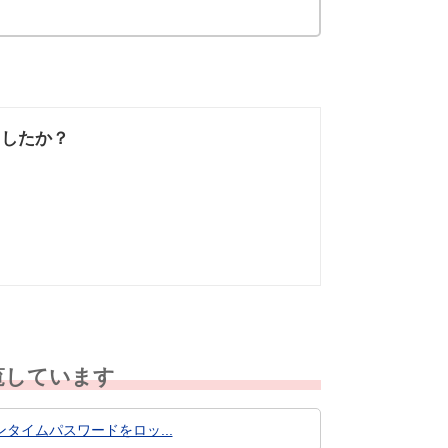
ましたか？
なかった
知りたい情報では
なかった
覧しています
イムパスワードをロッ...