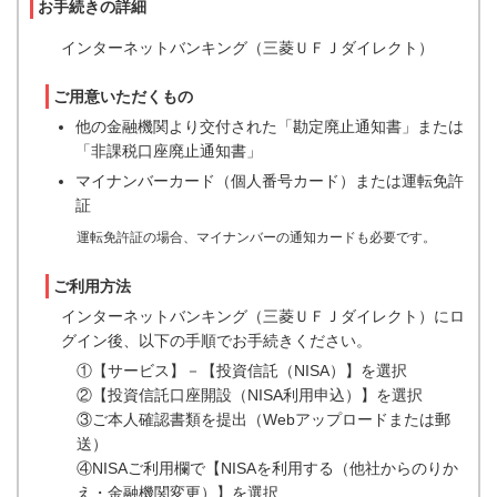
お手続きの詳細
インターネットバンキング（三菱ＵＦＪダイレクト）
ご用意いただくもの
他の金融機関より交付された「勘定廃止通知書」または
「非課税口座廃止通知書」
マイナンバーカード（個人番号カード）または運転免許
証
運転免許証の場合、マイナンバーの通知カードも必要です。
ご利用方法
インターネットバンキング（三菱ＵＦＪダイレクト）にロ
グイン後、以下の手順でお手続きください。
①【サービス】－【投資信託（NISA）】を選択
②【投資信託口座開設（NISA利用申込）】を選択
③ご本人確認書類を提出（Webアップロードまたは郵
送）
④NISAご利用欄で【NISAを利用する（他社からのりか
え・金融機関変更）】を選択