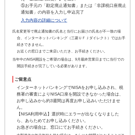
⑤お手元の「勘定廃止通知書」または「非課税口座廃止
通知書」の内容を入力し申込完了
入力内容の詳細について
氏名変更等で廃止通知書の氏名と当行にお届けの氏名が不一致の場
合、インターネットバンキング（三菱ＵＦＪダイレクト）ではお手
続きできません。
お近くの窓口までご来店いただき、お手続きください。
当年中のNISA開設をご希望の場合は、9月最終営業日までに当行での
開設手続きが完了している必要があります。
ご留意点
インターネットバンキングでNISAをお申し込みされ、税
務署の審査によりNISA口座を開設できなかった場合は、
お申し込みから約3週間は再度お申し込みいただけませ
ん。
【NISA利用申込】選択時にエラーが出なくなりました
ら、あらためてお申し込みください。
お急ぎの場合は、窓口にてお手続きください。