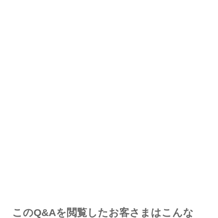
解決した
解決したが分かりにくい
解決しなかった
知りたい情報ではなかった
このQ&Aを閲覧したお客さまはこんな