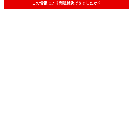
この情報により問題解決できましたか？
解決した
解決したが分かりにくい
解決しなかった
知りたい情報ではなかった