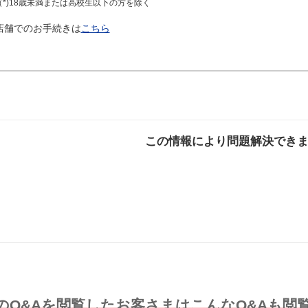
（*)18歳未満または高校生以下の方を除く
店舗でのお手続きは
こちら
この情報により問題解決でき
解決した
解決したが分かり
解決し
にくい
のQ&Aを閲覧したお客さまはこんなQ&Aも閲