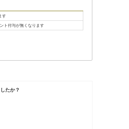
ます
イント付与が無くなります
ましたか？
なかった
知りたい情報では
なかった