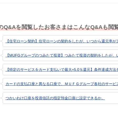
のQ&Aを閲覧したお客さまはこんなQ&Aも閲
【住宅ローン契約】住宅ローンの契約をしたが、いつから還元率が
【MUFGグループのつみたて投資】つみたて投資の契約をしたが、い
【特定のサービスをカード支払いで最大+5.0％還元】条件達成方法
カードの支払口座と異なる口座で、ＭＵＦＧグループ各社のサービスを
つかいわけ口座を投資信託の指定預金口座に設定できるか。