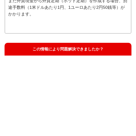
また外貨現金から外貨定期（ホット定期）を作成する場合、別
途手数料（1米ドルあたり1円、1ユーロあたり2円50銭等）が
かかります。
この情報により問題解決できましたか？
解決した
解決したが分かりにくい
解決しなかった