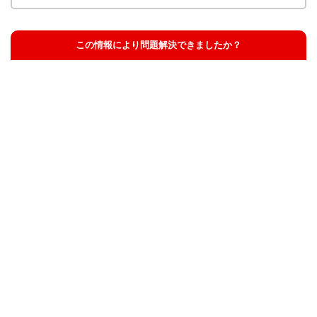
この情報により問題解決できましたか？
解決した
解決したが分かりにくい
解決しなかった
知りたい情報ではなかった