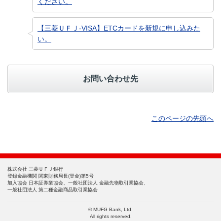
ください。
【三菱ＵＦＪ-VISA】ETCカードを新規に申し込みた
い。
お問い合わせ先
このページの先頭へ
株式会社 三菱ＵＦＪ銀行
登録金融機関 関東財務局長(登金)第5号
加入協会 日本証券業協会、一般社団法人 金融先物取引業協会、
一般社団法人 第二種金融商品取引業協会
© MUFG Bank, Ltd.
All rights reserved.