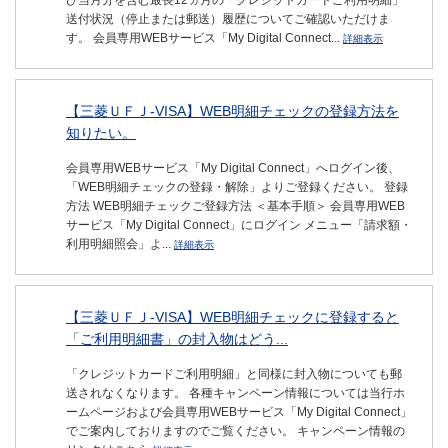
び当月分を含む最長12ヵ月の「クレジットカードご利用明細」
送付状況（停止または郵送）履歴についてご確認いただけま
す。 会員専用WEBサービス「My Digital Connect...
詳細表示
【三菱ＵＦＪ-VISA】WEB明細チェックの登録方法を
知りたい。
会員専用WEBサービス「My Digital Connect」へログイン後、
「WEB明細チェックの登録・解除」よりご登録ください。 登録
方法 WEB明細チェックご登録方法 ＜基本手順＞ 会員専用WEB
サービス「My Digital Connect」にログイン メニュー「請求額・
利用明細照会」よ...
詳細表示
【三菱ＵＦＪ-VISA】WEB明細チェックに登録すると
「ご利用明細書」の封入物はどう...
「クレジットカードご利用明細」と同様に封入物についても郵
送されなくなります。 各種キャンペーン情報については当行ホ
ームページおよび会員専用WEBサービス「My Digital Connect」
でご案内しておりますのでご覧ください。 キャンペーン情報の