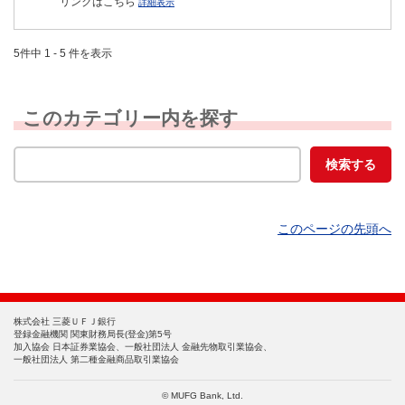
リンクはこちら
詳細表示
5件中 1 - 5 件を表示
このカテゴリー内を探す
このページの先頭へ
株式会社 三菱ＵＦＪ銀行
登録金融機関 関東財務局長(登金)第5号
加入協会 日本証券業協会、一般社団法人 金融先物取引業協会、
一般社団法人 第二種金融商品取引業協会
© MUFG Bank, Ltd.