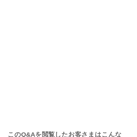
解決した
解決したが分かりにくい
解決しなかった
知りたい情報ではなかった
このQ&Aを閲覧したお客さまはこんな