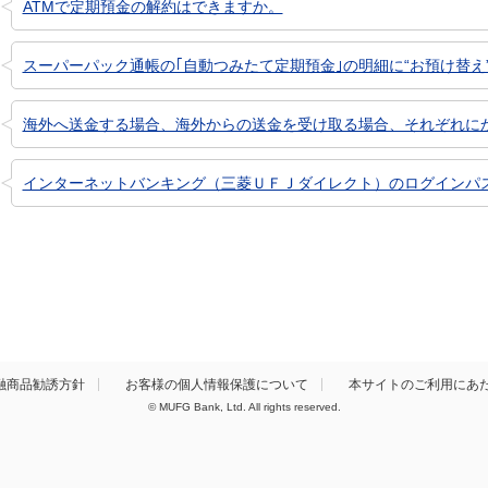
ATMで定期預金の解約はできますか。
スーパーパック通帳の｢自動つみたて定期預金｣の明細に“お預け替え”
海外へ送金する場合、海外からの送金を受け取る場合、それぞれに
インターネットバンキング（三菱ＵＦＪダイレクト）のログインパスワ
融商品勧誘方針
お客様の個人情報保護について
本サイトのご利用にあ
© MUFG Bank, Ltd. All rights reserved.