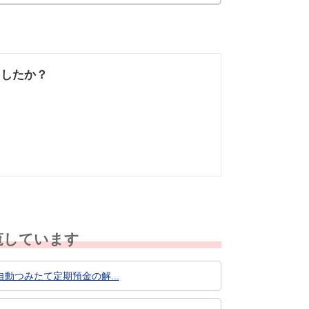
ましたか？
なかった
知りたい情報では
なかった
覧しています
つみたて定期預金の解...