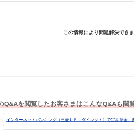
この情報により問題解決でき
解決した
解決したが分かり
解決し
にくい
のQ&Aを閲覧したお客さまはこんなQ&Aも閲
インターネットバンキング（三菱ＵＦＪダイレクト）で定期預金、自動