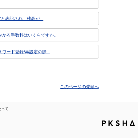
と表記され、残高が...
かかる手数料はいくらですか。
ード登録/再設定の際...
このページの先頭へ
たって