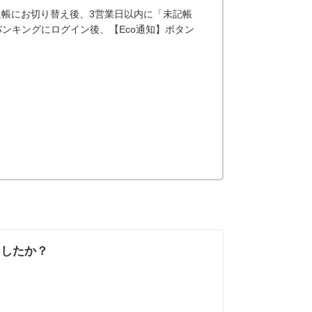
通帳にお切り替え後、3営業日以内に「未記帳
ンキングにログイン後、【Eco通知】ボタン
ましたか？
なかった
知りたい情報では
なかった