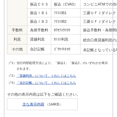
振込ＣＶ３
振込（CVA3）
コンビニATMでの
振込ＩＢ１
ﾌﾘｺﾐIB1
三菱ＵＦＪダイレク
振込ＩＢ２
ﾌﾘｺﾐIB2
三菱ＵＦＪダイレク
手数料
為替手数料
ｶﾜｾﾃｽｳﾘﾖｳ
振込手数料・為替関
利息
貸越利息
ｶｼｺｼ利息
総合口座貸越利息の
その他
合計記帳
ｺﾞｳｹｲｷﾁﾖｳ
未記帳となっている
（*1）当行内部処理方法により、「振込1」「振込2」のいずれかが表示
されます。
（*2）
「貸越利息」について、くわしくはこちら
（*3）
「合計記帳」について、くわしくはこちら
その他の表示内容は以下をご確認ください。
主な表示内容
（144KB）