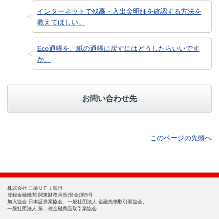
インターネットで残高・入出金明細を確認する方法を
教えてほしい。
Eco通帳を、紙の通帳に戻すにはどうしたらいいです
か。
お問い合わせ先
このページの先頭へ
株式会社 三菱ＵＦＪ銀行
登録金融機関 関東財務局長(登金)第5号
加入協会 日本証券業協会、一般社団法人 金融先物取引業協会、
一般社団法人 第二種金融商品取引業協会