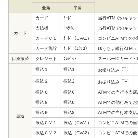
全角
半角
カード
ｶｰﾄﾞ
当行ATMでのキャ
支払機
ｼﾊﾗｲｷ
当行ATMでのキャ
カード
カードＣ１
ｶｰﾄﾞ（CVA1）
コンビニATMでの
カード郵貯
ｶｰﾄﾞ（ﾕｳﾁﾖ）
ゆうちょ銀行ATM
口座振替
クレジット
ｸﾚｼﾞｯﾄ
スーパーICカード・
（*1）
振込１
振込1
お振り込み
（*1）
振込２
振込2
お振り込み
振込６
振込6
ATMでの当行本支
振込８
振込8
ATMでの他行あて
振込９
振込9
ATMでの当行本支
振込
振込ＣＶ１
振込（CVA1）
コンビニATMでの
振込ＣＶ２
振込（CVA2）
コンビニATMでの