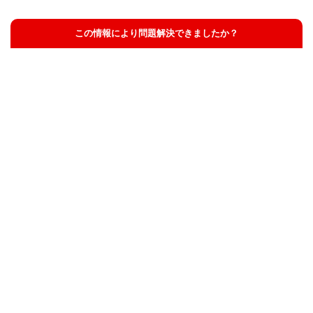
この情報により問題解決できましたか？
解決した
解決したが分かりにくい
解決しなかった
知りたい情報ではなかった