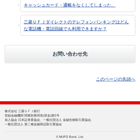
キャッシュカード・通帳をなくしてしまった。
三菱ＵＦＪダイレクトのテレフォンバンキングはどん
な電話機・電話回線でも利用できますか？
お問い合わせ先
このページの先頭へ
株式会社 三菱ＵＦＪ銀行
登録金融機関 関東財務局長(登金)第5号
加入協会 日本証券業協会、一般社団法人 金融先物取引業協会、
一般社団法人 第二種金融商品取引業協会
© MUFG Bank, Ltd.