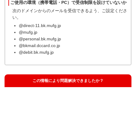
ご使用の環境（携帯電話・PC）で受信制限を設けていないか
次のドメインからのメールを受信できるよう、ご設定くださ
い。
@direct-11.bk.mufg.jp
@mufg.jp
@personal.bk.mufg.jp
@bkmail.dccard.co.jp
@debit.bk.mufg.jp
この情報により問題解決できましたか？
解決した
解決したが分かりにくい