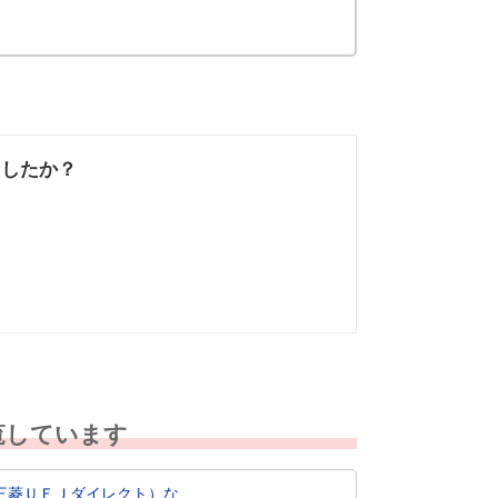
ましたか？
なかった
知りたい情報では
なかった
覧しています
ＵＦＪダイレクト）な...