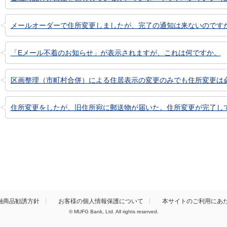
メールオーダーで住所変更しましたが、完了の通知は来ないのです
「Eメール不着のお知らせ」が表示されますが、これは何ですか。
区画整理（市町村合併）による住居表示の変更のみでも住所変更は
住所変更をしたが、旧住所宛に郵送物が届いた。住所変更が完了し
融商品勧誘方針
お客様の個人情報保護について
本サイトのご利用にあ
© MUFG Bank, Ltd. All rights reserved.