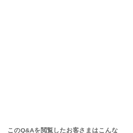
解決した
解決したが分かりにくい
解決しなかった
知りたい情報ではなかった
このQ&Aを閲覧したお客さまはこんな