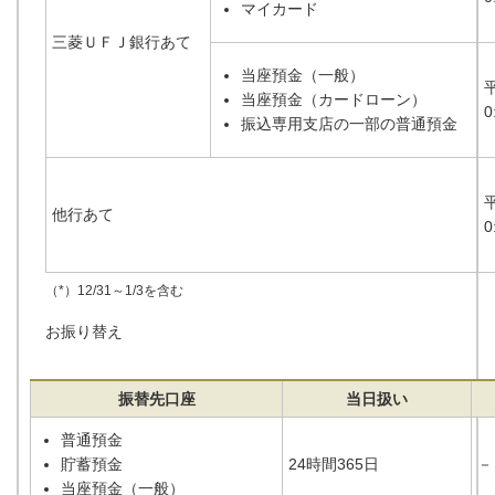
マイカード
三菱ＵＦＪ銀行あて
当座預金（一般）
当座預金（カードローン）
0
振込専用支店の一部の普通預金
他行あて
0
（*）12/31～1/3を含む
お振り替え
振替先口座
当日扱い
普通預金
貯蓄預金
24時間365日
－
当座預金（一般）