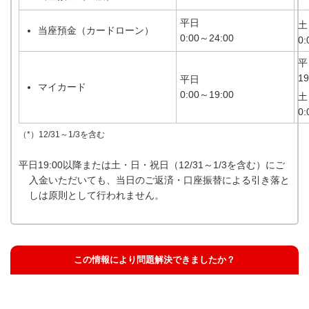
平日
土
当座預金（カードローン）
0:00～24:00
0:
平
19
平日
マイカード
0:00～19:00
土
0:
（*）12/31～1/3を含む
平日19:00以降または土・日・祝日（12/31～1/3を含む）にご
入金いただいても、当日のご返済・口座振替による引き落と
しは原則として行われません。
この情報により問題解決できましたか？