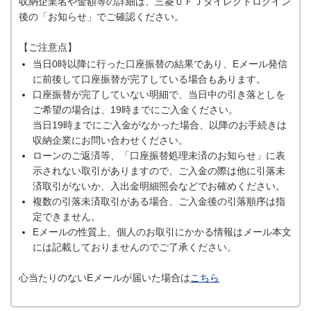
収納企業名や金額等の詳細は、三菱ＵＦＪダイレクトログイン
後の「お知らせ」でご確認ください。
【ご注意点】
当日0時以降に行った口座振替の結果であり、Eメール発信
に前後して口座振替が完了している場合もあります。
口座振替が完了していない明細で、当日中の引き落としを
ご希望の場合は、19時までにご入金ください。
当日19時までにご入金がなかった場合、以降のお手続きは
収納企業にお問い合わせください。
ローンのご返済等、「口座振替処理未済のお知らせ」に表
示されない取引がありますので、ご入金の際は他に引落未
済取引がないか、入出金明細照会などでお確めください。
複数の引落未済取引がある場合、ご入金後の引落順序は指
定できません。
Eメールの性質上、個人のお取引にかかる情報はメール本文
には記載しておりませんのでご了承ください。
心当たりのないEメールが届いた場合は
こちら