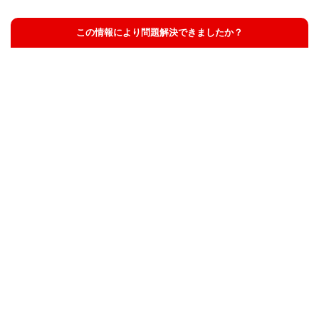
この情報により問題解決できましたか？
解決した
解決したが分かりにくい
解決しなかった
知りたい情報ではなかった