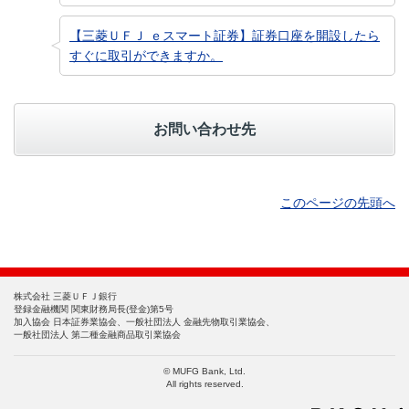
【三菱ＵＦＪ ｅスマート証券】証券口座を開設したら
すぐに取引ができますか。
お問い合わせ先
このページの先頭へ
株式会社 三菱ＵＦＪ銀行
登録金融機関 関東財務局長(登金)第5号
加入協会 日本証券業協会、一般社団法人 金融先物取引業協会、
一般社団法人 第二種金融商品取引業協会
© MUFG Bank, Ltd.
All rights reserved.