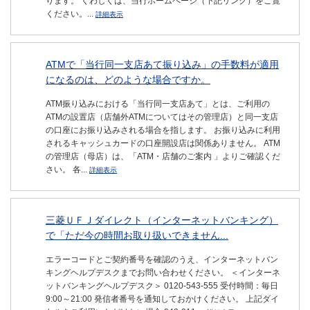
ります。 くわしくは、当行ホームページ（下記リンク）をご覧
ください。...
詳細表示
ATMで「当行同一支店あて振り込み」の手数料が適用
になるのは、どのような場合ですか。
ATM振り込みにおける「当行同一支店あて」とは、ご利用の
ATMの設置店（店舗外ATMについてはその管理店）と同一支店
の口座にお振り込みされる場合を指します。 お振り込みに利用
されるキャッシュカードの口座開設店は関係ありません。 ATM
の管理店（母店）は、「ATM・店舗のご案内 」よりご確認くだ
さい。 各...
詳細表示
三菱ＵＦＪダイレクト（インターネットバンキング）
で「ただ今の時間お取り扱いできません...
エラーコードとご契約番号を確認のうえ、インターネットバン
キングヘルプデスクまでお問い合わせください。 ＜インターネ
ットバンキングヘルプデスク＞ 0120-543-555 受付時間：毎日
9:00～21:00 発信者番号を通知しておかけください。 上記ダイ