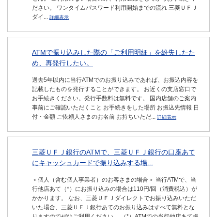
ださい。 ワンタイムパスワード利用開始までの流れ 三菱ＵＦＪ
ダイ...
詳細表示
ATMで振り込みした際の「ご利用明細」を紛失したた
め、再発行したい。
過去5年以内に当行ATMでのお振り込みであれば、お振込内容を
記載したものを発行することができます。 お近くの支店窓口で
お手続きください。発行手数料は無料です。 国内店舗のご案内
事前にご確認いただくこと お手続きをした場所 お振込先情報 日
付・金額 ご依頼人さまのお名前 お持ちいただ...
詳細表示
三菱ＵＦＪ銀行のATMで、三菱ＵＦＪ銀行の口座あて
にキャッシュカードで振り込みする場...
＜個人（含む個人事業者）のお客さまの場合＞ 当行ATMで、当
行他店あて（*）にお振り込みの場合は110円/回（消費税込）が
かかります。 なお、三菱ＵＦＪダイレクトでお振り込みいただ
いた場合、三菱ＵＦＪ銀行あてのお振り込みはすべて無料とな
りますのでぜひご利用ください。 （*）ATMでの当行他店あて振