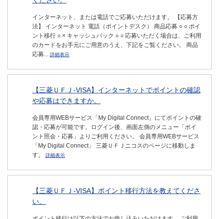
ください。
インターネット、または電話でご応募いただけます。 【応募方
法】 インターネット 電話（ポイントデスク） 商品応募 ○ ○ ポイ
ント移行 ○ × キャッシュバック ○ ○ 応募いただく場合は、ご利用
のカードをお手元にご用意のうえ、下記をご覧ください。 商品
応募...
詳細表示
【三菱ＵＦＪ-VISA】インターネットでポイントの確認
や応募はできますか。
会員専用WEBサービス「My Digital Connect」にてポイントの確
認・応募が可能です。ログイン後、画面左側のメニュー「ポイ
ント照会・応募」よりご利用ください。 会員専用WEBサービス
「My Digital Connect」 三菱ＵＦＪニコスのページに移動しま
す。
詳細表示
【三菱ＵＦＪ-VISA】ポイント移行方法を教えてくださ
い。
ポイント移行は以下の方法でお申し込みいただけます。 ご利用