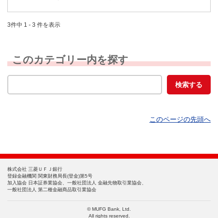
3件中 1 - 3 件を表示
このカテゴリー内を探す
このページの先頭へ
株式会社 三菱ＵＦＪ銀行
登録金融機関 関東財務局長(登金)第5号
加入協会 日本証券業協会、一般社団法人 金融先物取引業協会、
一般社団法人 第二種金融商品取引業協会
© MUFG Bank, Ltd.
All rights reserved.