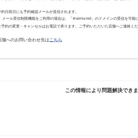
予約日前日にも予約確認メールが送信されます。
メール受信制限機能をご利用の場合は、「＠airrsv.net」のドメインの受信を可
ご予約の変更・キャンセルはお電話で承ります。ご予約いただいた店舗へご連絡くだ
店舗へのお問い合わせ先は
こちら
この情報により問題解決でき
解決した
解決したが分かり
解決し
にくい