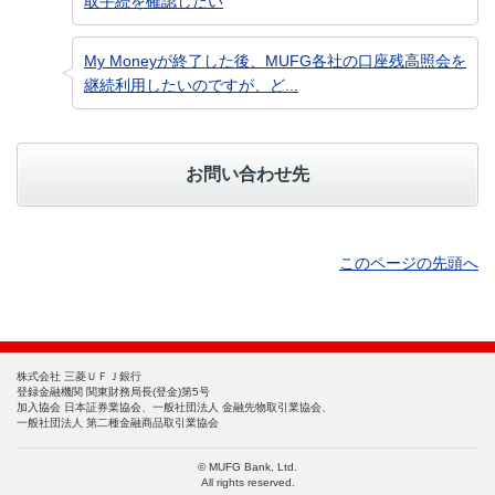
取手続を確認したい
My Moneyが終了した後、MUFG各社の口座残高照会を
継続利用したいのですが、ど...
お問い合わせ先
このページの先頭へ
株式会社 三菱ＵＦＪ銀行
登録金融機関 関東財務局長(登金)第5号
加入協会 日本証券業協会、一般社団法人 金融先物取引業協会、
一般社団法人 第二種金融商品取引業協会
© MUFG Bank, Ltd.
All rights reserved.