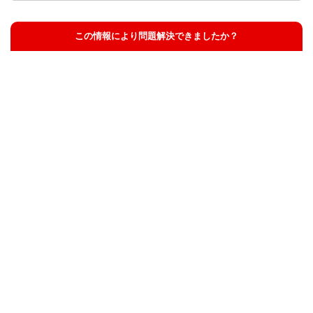
この情報により問題解決できましたか？
解決した
解決したが分かりにくい
解決しなかった
知りたい情報ではなかった