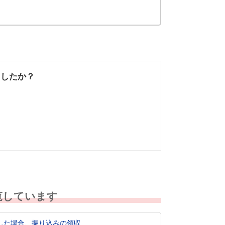
ましたか？
なかった
知りたい情報では
なかった
覧しています
場合、振り込みの領収...