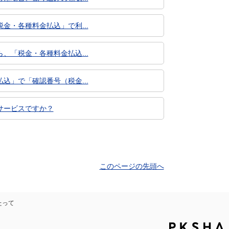
・各種料金払込」で利...
「税金・各種料金払込...
」で「確認番号（税金...
サービスですか？
このページの先頭へ
たって