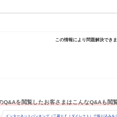
この情報により問題解決でき
解決した
解決したが分かり
解決し
にくい
のQ&Aを閲覧したお客さまはこんなQ&Aも閲
インターネットバンキング（三菱ＵＦＪダイレクト）で振り込みをした