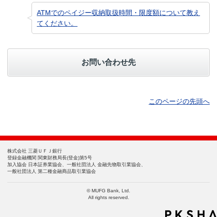
ATMでのペイジー収納取扱時間・限度額について教え
てください。
お問い合わせ先
このページの先頭へ
株式会社 三菱ＵＦＪ銀行
登録金融機関 関東財務局長(登金)第5号
加入協会 日本証券業協会、一般社団法人 金融先物取引業協会、
一般社団法人 第二種金融商品取引業協会
© MUFG Bank, Ltd.
All rights reserved.