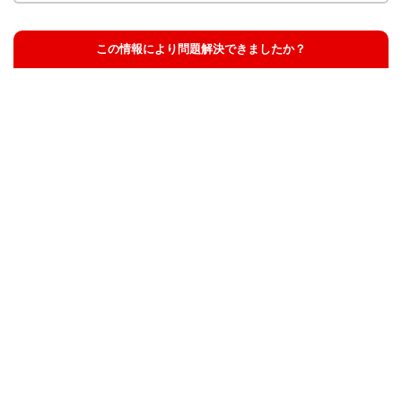
この情報により問題解決できましたか？
解決した
解決したが分かりにくい
解決しなかった
知りたい情報ではなかった