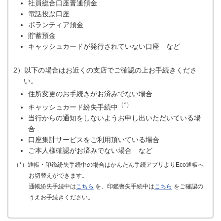
社員総合口座普通預金
電話投票口座
ボランティア預金
貯蓄預金
キャッシュカードが発行されていない口座 など
2）以下の場合はお近くの支店でご確認の上お手続きくださ
い。
住所変更のお手続きがお済みでない場合
（*）
キャッシュカード紛失手続中
当行からの通知をしないようお申し出いただいている場
合
口座集計サービスをご利用頂いている場合
ご本人様確認がお済みでない場合 など
（*）通帳・印鑑紛失手続中の場合はかんたん手続アプリよりEco通帳へ
お切替えができます。
通帳紛失手続中は
こちら
を、印鑑喪失手続中は
こちら
をご確認の
うえお手続きください。