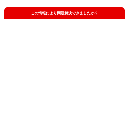
この情報により問題解決できましたか？
解決した
解決したが分かりにくい
解決しなかった
知りたい情報ではなかった