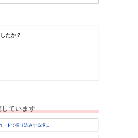
ましたか？
なかった
知りたい情報では
なかった
覧しています
ードで振り込みする場...