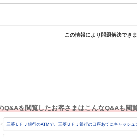
この情報により問題解決でき
解決した
解決したが分かり
解決し
にくい
のQ&Aを閲覧したお客さまはこんなQ&Aも閲
三菱ＵＦＪ銀行のATMで、三菱ＵＦＪ銀行の口座あてにキャッシュカ