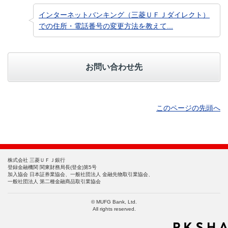
インターネットバンキング（三菱ＵＦＪダイレクト）
での住所・電話番号の変更方法を教えて...
お問い合わせ先
このページの先頭へ
株式会社 三菱ＵＦＪ銀行
登録金融機関 関東財務局長(登金)第5号
加入協会 日本証券業協会、一般社団法人 金融先物取引業協会、
一般社団法人 第二種金融商品取引業協会
© MUFG Bank, Ltd.
All rights reserved.