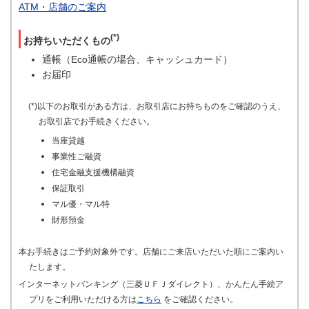
ATM・店舗のご案内
(*)
お持ちいただくもの
通帳（Eco通帳の場合、キャッシュカード）
お届印
(*)以下のお取引がある方は、お取引店にお持ちものをご確認のうえ、
お取引店でお手続きください。
当座貸越
事業性ご融資
住宅金融支援機構融資
保証取引
マル優・マル特
財形預金
本お手続きはご予約対象外です。店舗にご来店いただいた順にご案内い
たします。
インターネットバンキング（三菱ＵＦＪダイレクト）、かんたん手続ア
プリをご利用いただける方は
こちら
をご確認ください。