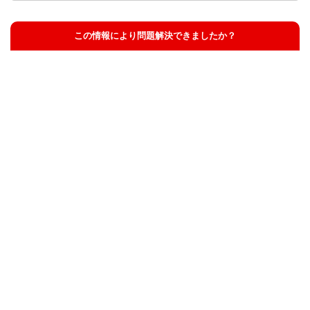
この情報により問題解決できましたか？
解決した
解決したが分かりにくい
解決しなかった
知りたい情報ではなかった