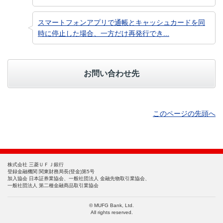
スマートフォンアプリで通帳とキャッシュカードを同
時に停止した場合、一方だけ再発行でき...
お問い合わせ先
このページの先頭へ
株式会社 三菱ＵＦＪ銀行
登録金融機関 関東財務局長(登金)第5号
加入協会 日本証券業協会、一般社団法人 金融先物取引業協会、
一般社団法人 第二種金融商品取引業協会
© MUFG Bank, Ltd.
All rights reserved.